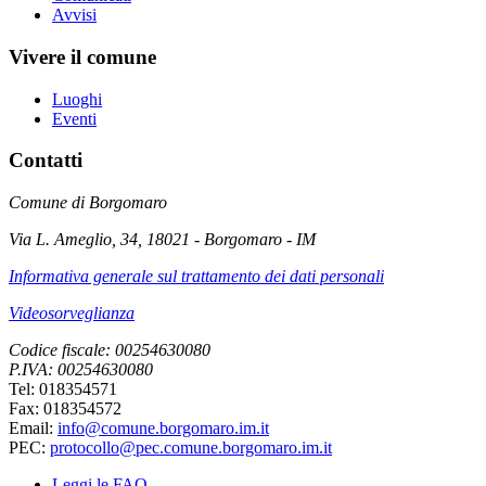
Avvisi
Vivere il comune
Luoghi
Eventi
Contatti
Comune di Borgomaro
Via L. Ameglio, 34, 18021 - Borgomaro - IM
Informativa generale sul trattamento dei dati personali
Videosorveglianza
Codice fiscale: 00254630080
P.IVA: 00254630080
Tel: 018354571
Fax: 018354572
Email:
info@comune.borgomaro.im.it
PEC:
protocollo@pec.comune.borgomaro.im.it
Leggi le FAQ