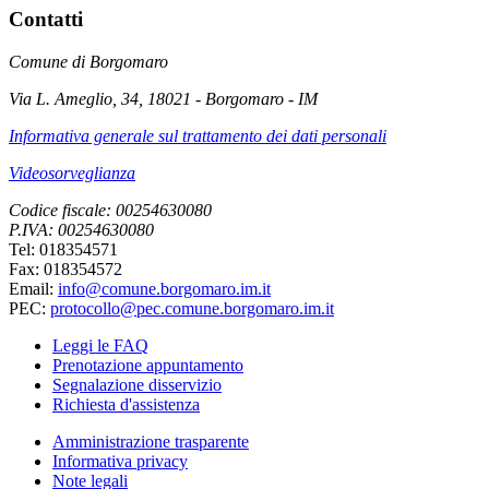
Contatti
Comune di Borgomaro
Via L. Ameglio, 34, 18021 - Borgomaro - IM
Informativa generale sul trattamento dei dati personali
Videosorveglianza
Codice fiscale: 00254630080
P.IVA: 00254630080
Tel: 018354571
Fax: 018354572
Email:
info@comune.borgomaro.im.it
PEC:
protocollo@pec.comune.borgomaro.im.it
Leggi le FAQ
Prenotazione appuntamento
Segnalazione disservizio
Richiesta d'assistenza
Amministrazione trasparente
Informativa privacy
Note legali