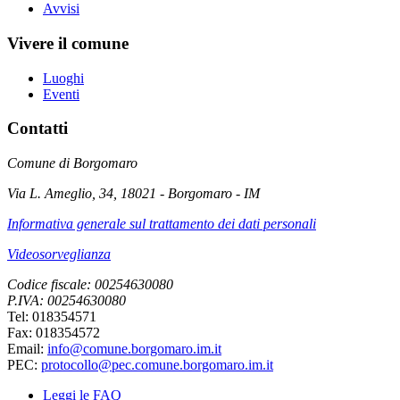
Avvisi
Vivere il comune
Luoghi
Eventi
Contatti
Comune di Borgomaro
Via L. Ameglio, 34, 18021 - Borgomaro - IM
Informativa generale sul trattamento dei dati personali
Videosorveglianza
Codice fiscale: 00254630080
P.IVA: 00254630080
Tel: 018354571
Fax: 018354572
Email:
info@comune.borgomaro.im.it
PEC:
protocollo@pec.comune.borgomaro.im.it
Leggi le FAQ