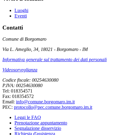
Luoghi
Eventi
Contatti
Comune di Borgomaro
Via L. Ameglio, 34, 18021 - Borgomaro - IM
Informativa generale sul trattamento dei dati personali
Videosorveglianza
Codice fiscale: 00254630080
P.IVA: 00254630080
Tel: 018354571
Fax: 018354572
Email:
info@comune.borgomaro.im.it
PEC:
protocollo@pec.comune.borgomaro.im.it
Leggi le FAQ
Prenotazione appuntamento
Segnalazione disservizio
Richiesta d'assistenza